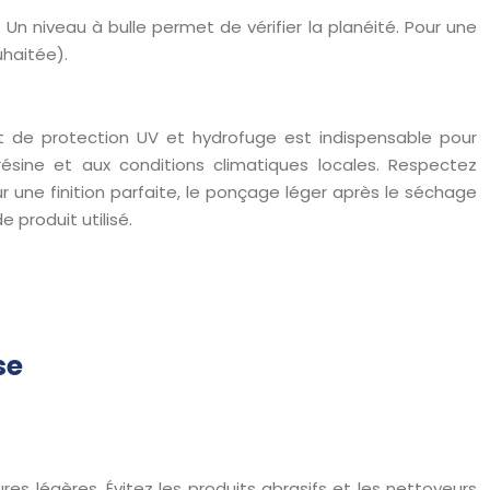
. Un niveau à bulle permet de vérifier la planéité. Pour une
uhaitée).
uit de protection UV et hydrofuge est indispensable pour
ésine et aux conditions climatiques locales. Respectez
une finition parfaite, le ponçage léger après le séchage
 produit utilisé.
se
res légères. Évitez les produits abrasifs et les nettoyeurs