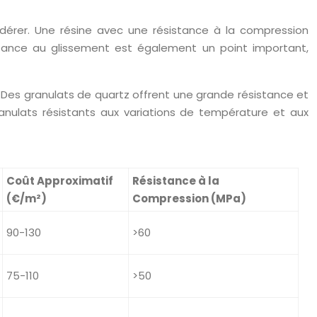
idérer. Une résine avec une résistance à la compression
istance au glissement est également un point important,
e. Des granulats de quartz offrent une grande résistance et
anulats résistants aux variations de température et aux
Coût Approximatif
Résistance à la
(€/m²)
Compression (MPa)
90-130
>60
75-110
>50