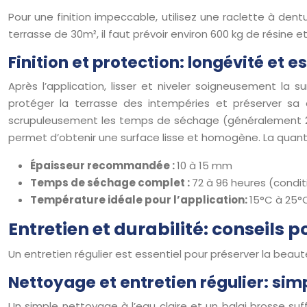
Pour une finition impeccable, utilisez une raclette à dentu
terrasse de 30m², il faut prévoir environ 600 kg de résine
Finition et protection: longévité et 
Après l’application, lisser et niveler soigneusement la
protéger la terrasse des intempéries et préserver sa 
scrupuleusement les temps de séchage (généralement 24 à
permet d’obtenir une surface lisse et homogène. La quanti
Épaisseur recommandée :
10 à 15 mm
Temps de séchage complet :
72 à 96 heures (condit
Température idéale pour l’application:
15°C à 25°
Entretien et durabilité: conseils p
Un entretien régulier est essentiel pour préserver la beauté
Nettoyage et entretien régulier: simpl
Un simple nettoyage à l’eau claire et un balai brosse suff