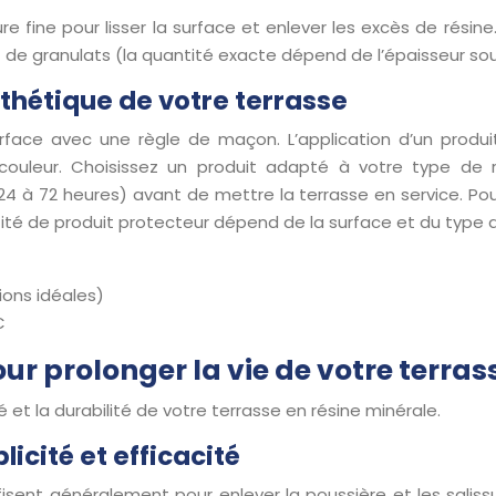
re fine pour lisser la surface et enlever les excès de résine
 et de granulats (la quantité exacte dépend de l’épaisseur so
esthétique de votre terrasse
 surface avec une règle de maçon. L’application d’un prod
couleur. Choisissez un produit adapté à votre type de r
 72 heures) avant de mettre la terrasse en service. Pour 
té de produit protecteur dépend de la surface et du type de
ions idéales)
C
our prolonger la vie de votre terras
 et la durabilité de votre terrasse en résine minérale.
icité et efficacité
isent généralement pour enlever la poussière et les salissu