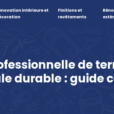
énovation intérieure et
Finitions et
Réno
écoration
revêtements
extér
ofessionnelle de te
le durable : guide 