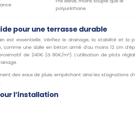
Prix élevé, moins souple que le
tance
polyuréthane
lide pour une terrasse durable
 est essentielle. Vérifiez le drainage, la stabilité et la
de, comme une dalle en béton armé d’au moins 12 cm d’épa
ximatif de 240€ (à 80€/m³). L’utilisation de plots réglables
rainage.
ment des eaux de pluie, empêchant ainsi les stagnations d’e
.
ur l’installation