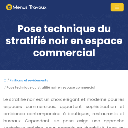
Pose technique du
stratifié noir en espace
commercial
/
Finitions et revêtements
/ Pose technique du stratifié noir en espace commercial
Le stratifié noir est un choix élégant et moderne pour les
espaces commerciaux, apportant sophistication et
ambiance contemporaine à boutiques, restaurants et
bureaux. Cependant, sa pose exige une approche
technique précise pour garantir sa durabilité face au