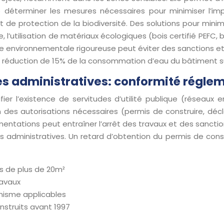
terminer les mesures nécessaires pour minimiser l’impac
de protection de la biodiversité. Des solutions pour minimi
 l’utilisation de matériaux écologiques (bois certifié PEFC,
ude environnementale rigoureuse peut éviter des sanctions et
e réduction de 15% de la consommation d’eau du bâtiment su
es administratives: conformité régle
ier l’existence de servitudes d’utilité publique (réseaux 
n des autorisations nécessaires (permis de construire, décl
entations peut entraîner l’arrêt des travaux et des sanctio
ches administratives. Un retard d’obtention du permis de c
ns de plus de 20m²
ravaux
anisme applicables
nstruits avant 1997