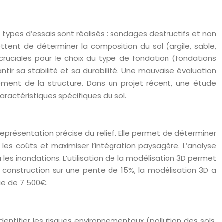
types d’essais sont réalisés : sondages destructifs et non
ettent de déterminer la composition du sol (argile, sable,
 cruciales pour le choix du type de fondation (fondations
tir sa stabilité et sa durabilité. Une mauvaise évaluation
ement de la structure. Dans un projet récent, une étude
actéristiques spécifiques du sol.
eprésentation précise du relief. Elle permet de déterminer
 les coûts et maximiser l’intégration paysagère. L’analyse
 les inondations. L’utilisation de la modélisation 3D permet
e construction sur une pente de 15%, la modélisation 3D a
ie de 7 500€.
entifier les risques environnementaux (pollution des sols,