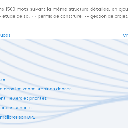
s 1500 mots suivant la même structure détaillée, en ajo
ude de sol, » « permis de construire, » « gestion de projet, »
tuces
Cr
ose
e dans les zones urbaines denses
: leviers et priorités
isances sonores
méliorer son DPE