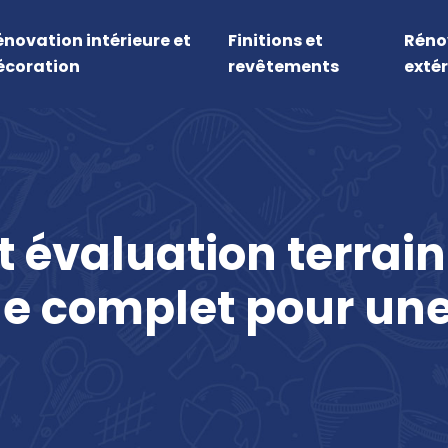
énovation intérieure et
Finitions et
Réno
écoration
revêtements
extér
t évaluation terrain
de complet pour une