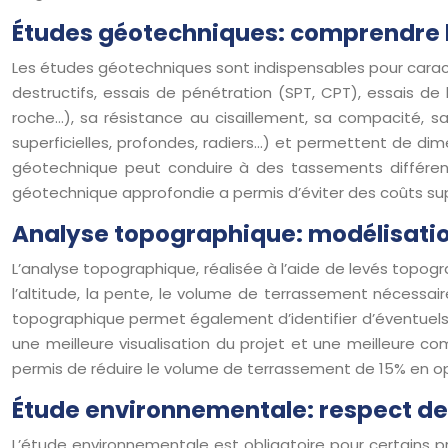
Études géotechniques: comprendre l
Les études géotechniques sont indispensables pour caracté
destructifs, essais de pénétration (SPT, CPT), essais de 
roche…), sa résistance au cisaillement, sa compacité, sa
superficielles, profondes, radiers…) et permettent de dim
géotechnique peut conduire à des tassements différenti
géotechnique approfondie a permis d’éviter des coûts sup
Analyse topographique: modélisatio
L’analyse topographique, réalisée à l’aide de levés topog
l’altitude, la pente, le volume de terrassement nécessair
topographique permet également d’identifier d’éventuels ris
une meilleure visualisation du projet et une meilleure c
permis de réduire le volume de terrassement de 15% en o
Étude environnementale: respect de
L’étude environnementale est obligatoire pour certains pr