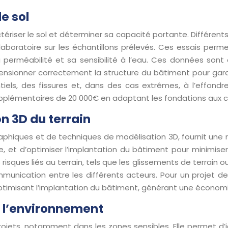
e sol
riser le sol et déterminer sa capacité portante. Différents 
laboratoire sur les échantillons prélevés. Ces essais perm
 perméabilité et sa sensibilité à l’eau. Ces données sont
ensionner correctement la structure du bâtiment pour garan
els, des fissures et, dans des cas extrêmes, à l’effondr
plémentaires de 20 000€ en adaptant les fondations aux car
n 3D du terrain
raphiques et de techniques de modélisation 3D, fournit une r
e, et d’optimiser l’implantation du bâtiment pour minimiser
ques liés au terrain, tels que les glissements de terrain ou
ommunication entre les différents acteurs. Pour un projet d
ptimisant l’implantation du bâtiment, générant une économ
 l’environnement
ojets, notamment dans les zones sensibles. Elle permet d’id