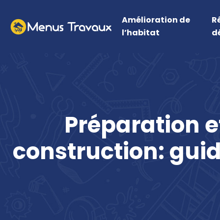
Amélioration de
R
l’habitat
d
Préparation e
construction: gui