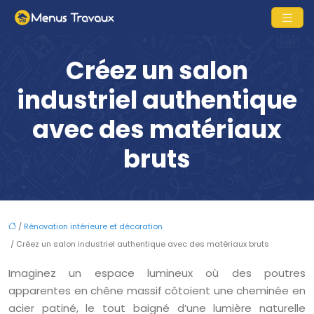
Créez un salon
industriel authentique
avec des matériaux
bruts
/
Rénovation intérieure et décoration
/ Créez un salon industriel authentique avec des matériaux bruts
Imaginez un espace lumineux où des poutres
apparentes en chêne massif côtoient une cheminée en
acier patiné, le tout baigné d’une lumière naturelle