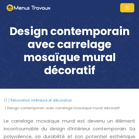
Design contemporain
avec carrelage
mosaïque mural
décoratif
/
Rénovation intérieure et décoration
/ Design contemporain avec carrelage mosaïque mural décoratif
Le carrelage mosaïque mural est devenu un élément
incontournable du design d’intérieur contemporain. Sa
polyvalence, sa durabilité et son potentiel esthétique